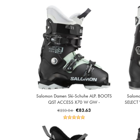
Salomon Damen Ski-Schuhe ALP. BOOTS
Salomo
QST ACCESS X70 W GW -
SELECT 
Schwarz/Weißmoos/Silber Metallic
€83.63
€233.04