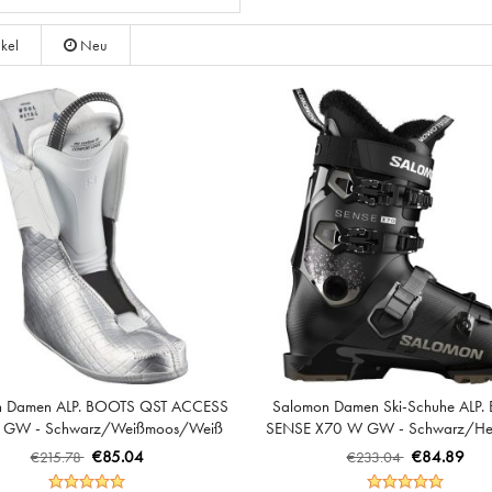
ikel
Neu
n Damen ALP. BOOTS QST ACCESS
Salomon Damen Ski-Schuhe ALP
 GW - Schwarz/Weißmoos/Weiß
SENSE X70 W GW - Schwarz/Hel
Metallic/Nirvana
€85.04
€84.89
€215.78
€233.04