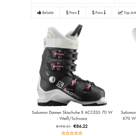
Beliebt
Preis
Preis
Top Art
Salomon Damen Skischuhe X ACCESS 70 W
Salomo
- Weiß/Schwarz
X70 W
€86.22
€198.51