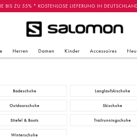
IE BIS ZU 55% * KOSTENLOSE LIEFERUNG IN DEUTSCHLAN
te
Herren
Damen
Kinder
Accessoires
Neue
Badeschuhe
Langlaufskischuhe
Outdoorschuhe
Skischuhe
Stiefel & Boots
Trailrunningschuhe
Winterschuhe