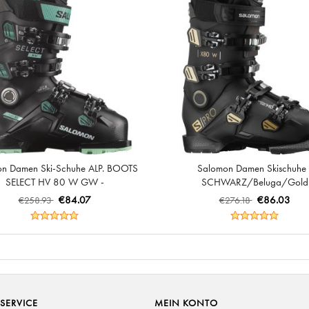
n Damen Ski-Schuhe ALP. BOOTS
Salomon Damen Skischuhe 
SELECT HV 80 W GW -
SCHWARZ/Beluga/Gold
Schwarz/Spearmint/Beluga
€84.07
€86.03
€258.93
€276.18
SERVICE
MEIN KONTO