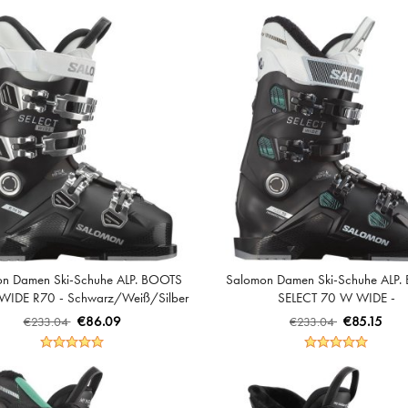
n Damen Ski-Schuhe ALP. BOOTS
Salomon Damen Ski-Schuhe ALP
WIDE R70 - Schwarz/Weiß/Silber
SELECT 70 W WIDE -
Metallic
Schwarz/Spearmint/Weiß
€86.09
€85.15
€233.04
€233.04