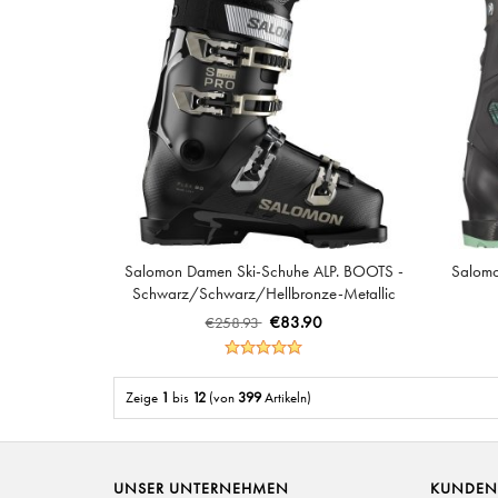
Salomon Damen Ski-Schuhe ALP. BOOTS -
Salomo
Schwarz/Schwarz/Hellbronze-Metallic
€83.90
€258.93
Zeige
1
bis
12
(von
399
Artikeln)
UNSER UNTERNEHMEN
KUNDEN