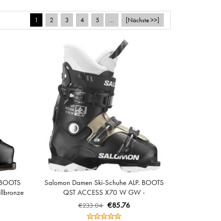
1
2
3
4
5
...
[Nächste >>]
. BOOTS
Salomon Damen Ski-Schuhe ALP. BOOTS
lbronze
QST ACCESS X70 W GW -
Schwarz/Hellbronze Metallic/Weiß
€85.76
€233.04