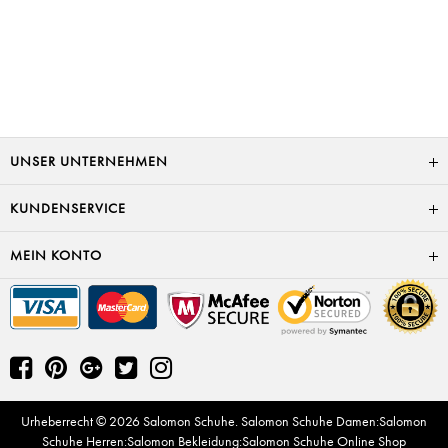
UNSER UNTERNEHMEN
KUNDENSERVICE
MEIN KONTO
Urheberrecht © 2026
Salomon Schuhe
.
Salomon Schuhe Damen
:
Salomon
Schuhe Herren
:
Salomon Bekleidung
:
Salomon Schuhe Online Shop