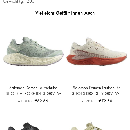
Gewicht (g): 203
Vielleicht Gefällt Ihnen Auch
Salomon Damen Laufschuhe
Salomon Damen Laufschuhe
SHOES AERO GLIDE 3 GRVL W
SHOES DRX DEFY GRVL W -
Sea - Sea Foam/Vanilla
Vanilleeis/Gebrannter
€82.86
€72.50
€138.10
€120.83
Ice/Nirvana
Ocker/Etherea