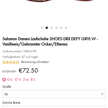
Salomon Damen Laufschuhe SHOES DRX DEFY GRVL W -
Vanilleeis/Gebrannter Ocker/Etherea
Artikelnummer:
VtRG6VPJ
Verfügbarkeit:
87 Auf Lager
Bewertung schreiben
€72.50
€120.83
0
17
2
8
D
H
M
S
Größe
Schuhe Breite