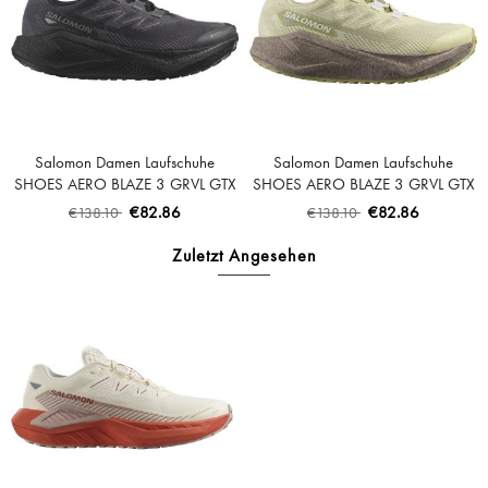
Salomon Damen Laufschuhe
Salomon Damen Laufschuhe
SHOES AERO BLAZE 3 GRVL GTX
SHOES AERO BLAZE 3 GRVL GTX
W - Schwarz/Asphalt/Schwarz
W - Grüner Nebel/Eisen/Eisfluss
€82.86
€82.86
€138.10
€138.10
Zuletzt Angesehen